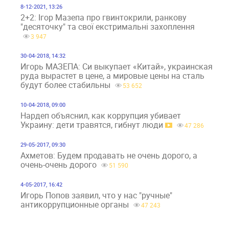
8-12-2021, 13:26
2+2: Ігор Мазепа про гвинтокрили, ранкову
"десяточку" та свої екстримальні захоплення
3 947
30-04-2018, 14:32
Игорь МАЗЕПА: Си выкупает «Китай», украинская
руда вырастет в цене, а мировые цены на сталь
будут более стабильны
53 652
10-04-2018, 09:00
Нардеп объяснил, как коррупция убивает
Украину: дети травятся, гибнут люди
47 286
29-05-2017, 09:30
Ахметов: Будем продавать не очень дорого, а
очень-очень дорого
51 590
4-05-2017, 16:42
Игорь Попов заявил, что у нас "ручные"
антикоррупционные органы
47 243