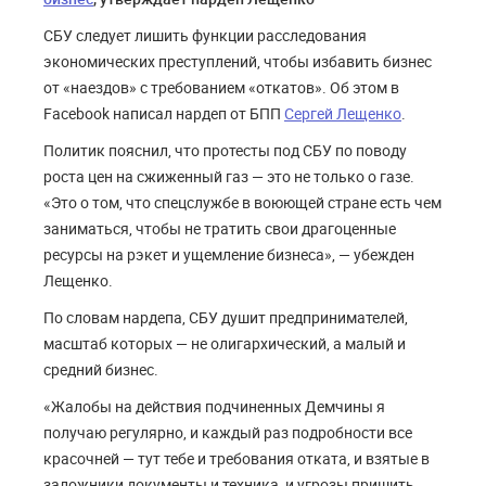
СБУ следует лишить функции расследования
экономических преступлений, чтобы избавить бизнес
от «наездов» с требованием «откатов». Об этом в
Facebook написал нардеп от БПП
Сергей Лещенко
.
Политик пояснил, что протесты под СБУ по поводу
роста цен на сжиженный газ — это не только о газе.
«Это о том, что спецслужбе в воюющей стране есть чем
заниматься, чтобы не тратить свои драгоценные
ресурсы на рэкет и ущемление бизнеса», — убежден
Лещенко.
По словам нардепа, СБУ душит предпринимателей,
масштаб которых — не олигархический, а малый и
средний бизнес.
«Жалобы на действия подчиненных Демчины я
получаю регулярно, и каждый раз подробности все
красочней — тут тебе и требования отката, и взятые в
заложники документы и техника, и угрозы пришить