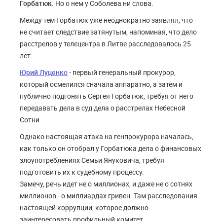
Горбатюк
. Но о нем у Соболева ни слова.
Между тем Горбатюк уже неоднократно заявлял, что
не считает следствие затянутым, напоминая, что дело
расстрелов у телецентра в Литве расследовалось 25
лет.
Юрий Луценко
- первый генеральный прокурор,
который осмелился сначала аппаратно, а затем и
публично подгонять Сергея Горбатюк, требуя от него
передавать дела в суд дела о расстрелах Небесной
Сотни.
Однако настоящая атака на генпрокурора началась,
как только он отобрал у Горбатюка дела о финансовых
злоупотреблениях Семьи Януковича, требуя
подготовить их к судебному процессу.
Замечу, речь идет не о миллионах, и даже не о сотнях
миллионов - о миллиардах гривен. Там расследования
настоящей коррупции, которое должно
заинтересовать профильный комитет.