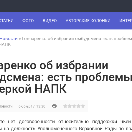
СТАТЬИ
ФОТО
ВИДЕО
АВТОРСКИЕ КОЛОНКИ
ИНТЕ
Новости
» Гончаренко об избрании омбудсмена: есть пробле
 НАПК
аренко об избрании
дсмена: есть проблемы
еркой НАПК
Новости
6-06-2017, 13:30
те нет договоренности относительно поддержки чьей-
ы на должность Уполномоченного Верховной Рады по п