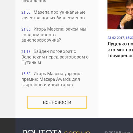
захоплення
Мазепа про уникальные
21:50
качества новых бизнесменов
Игорь Мазепа: зачем мы
21:36
создаем нового
23-02-2017, 15:3
авиаперевозчика?
Луценко по
кто мог по
Байден поговорит с
21:18
Гончаренк
Зеленским перед разговором с
Путиным
Игорь Мазепа учредил
15:58
премию Mazepa Awards для
стартапов и инвесторов
ВСЕ НОВОСТИ
© 2016 Все п