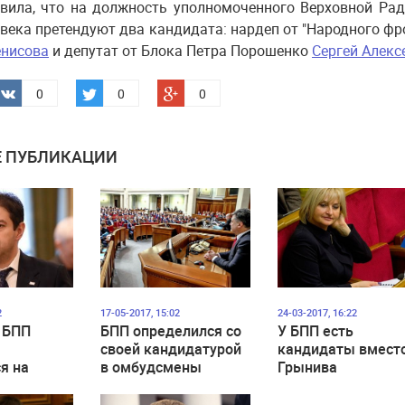
вила, что на должность уполномоченного Верховной Ра
века претендуют два кандидата: нардеп от "Народного фр
нисова
и депутат от Блока Петра Порошенко
Сергей Алекс
0
0
0
 ПУБЛИКАЦИИ
2
17-05-2017, 15:02
24-03-2017, 16:22
 БПП
БПП определился со
У БПП есть
своей кандидатурой
кандидаты вмест
я на
в омбудсмены
Грынива
а