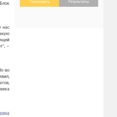
Голосовать
Результаты
 Блок
у нас
акую
ящей
т", –
Но во
явил,
тов,
века
рина