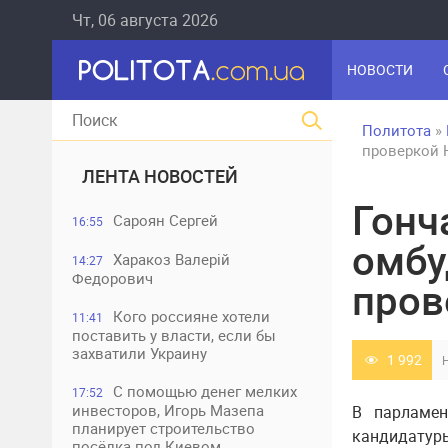
Чт, 06 августа 2026
НОВОСТИ
Политота
»
проверкой
ЛЕНТА НОВОСТЕЙ
Гонч
Сароян Сергей
16:55
омбу
Харакоз Валерій
14:27
Федорович
пров
Кого россияне хотели
11:41
поставить у власти, если бы
захватили Украину
1 992
С помощью денег мелких
17:52
инвесторов, Игорь Мазепа
В парламен
планирует строительство
кандидатур
посёлка под Киевом