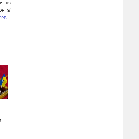
ды по
онта"
еев
.
о