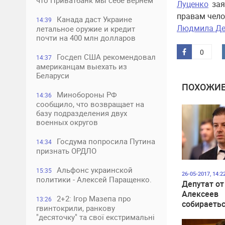
что Приватбанк мы себе вернем
Луценко
зая
правам чело
Канада даст Украине
14:39
Людмила Де
летальное оружие и кредит
почти на 400 млн долларов
0
Госдеп США рекомендовал
14:37
американцам выехать из
Беларуси
ПОХОЖИЕ
Минобороны РФ
14:36
сообщило, что возвращает на
базу подразделения двух
военных округов
Госдума попросила Путина
14:34
признать ОРДЛО
Альфонс украинской
15:35
26-05-2017, 14:2
политики - Алексей Паращенко.
Депутат от
Алексеев
2+2: Ігор Мазепа про
13:26
собираетьс
гвинтокрили, ранкову
должность
"десяточку" та свої екстримальні
омбудсмен