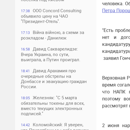
человека. О
Петра Поро
ООО Concord Consulting
17:38
объявило цену на ЧАО
"Президент-Отель".
"Есть пробл
Війна війною, а схеми за
17:13
нет и дого
розкладом - Данилюк
кандидатур
Давид Сакварелидзе:
16:58
кандидатуры
Вчера Украина, по сути,
заявил Гонч
выиграла, а Путин проиграл.
Давид Арахамия про
18:41
очередные обстрелы на
Верховная Р
Донбассе и эвакуацию граждан
время согал
России.
что НАПК п
Железняк: "С 5 марта
18:05
поэтому во
обязательны токены для всех,
рассмотрят 
вместо текущих электронных
подписей."
Коломойский: Я уверен,
2 июня нар
14:42