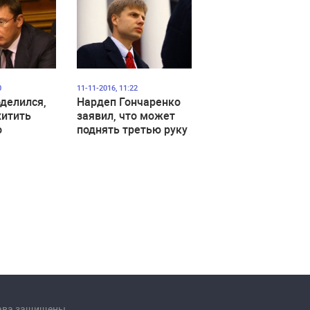
0
11-11-2016, 11:22
делился,
Нардеп Гончаренко
хитить
заявил, что может
о
поднять третью руку
рава защищены.