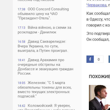
Червакова
,
ООО Concord Consulting
17:38
Как сообщал
объявило цену на ЧАО
"Президент-Отель".
в Одессу, ч
говорил с ко
Війна війною, а схеми за
17:13
розкладом - Данилюк
Это подтвер
Он сообщал,
Давид Сакварелидзе:
16:58
Вчера Украина, по сути,
выиграла, а Путин проиграл.
0
Давид Арахамия про
18:41
очередные обстрелы на
Донбассе и эвакуацию граждан
России.
ПОХОЖИЕ
Железняк: "С 5 марта
18:05
обязательны токены для всех,
вместо текущих электронных
подписей."
Коломойский: Я уверен,
14:42