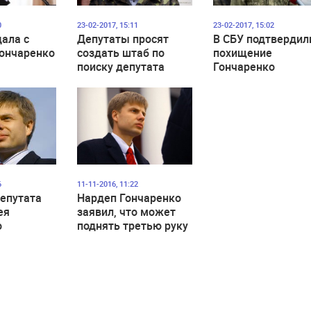
0
23-02-2017, 15:11
23-02-2017, 15:02
дала с
Депутаты просят
В СБУ подтвердил
Гончаренко
создать штаб по
похищение
поиску депутата
Гончаренко
Гончаренко
6
11-11-2016, 11:22
епутата
Нардеп Гончаренко
ея
заявил, что может
о
поднять третью руку