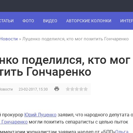
СТАТЬИ
ФОТО
ВИДЕО
АВТОРСКИЕ КОЛОНКИ
ИНТЕ
Новости
» Луценко поделился, кто мог похитить Гончаренко
нко поделился, кто мог
тить Гончаренко
Новости
23-02-2017, 15:30
й прокурор
Юрий Луценко
заявил, что народного депутата 
 Гончаренко
могли похитить сепаратисты с целью пыток
омментарии журналистам заявила нардеп от «БПП»
Ольга