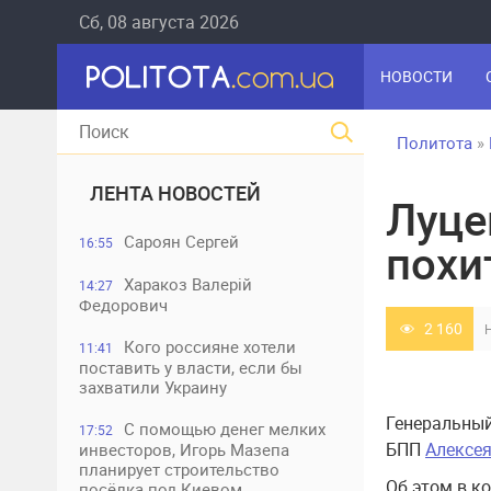
Сб, 08 августа 2026
НОВОСТИ
Политота
»
ЛЕНТА НОВОСТЕЙ
Луце
Сароян Сергей
16:55
похи
Харакоз Валерій
14:27
Федорович
2 160
Кого россияне хотели
11:41
поставить у власти, если бы
захватили Украину
Генеральны
С помощью денег мелких
17:52
БПП
Алексея
инвесторов, Игорь Мазепа
планирует строительство
Об этом в к
посёлка под Киевом