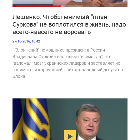
1 679
Лещенко: Чтобы мнимый "план
Суркова" не воплотился в жизнь, надо
всего-навсего не воровать
27-10-2016, 10:42
"Злой гений" помощника президента России
Владислава Суркова настолько "всемогущ", что
"взломал" мозг украинских лидеров и заставляет их
заниматься коррупцией, считает народный депутат от
Блока