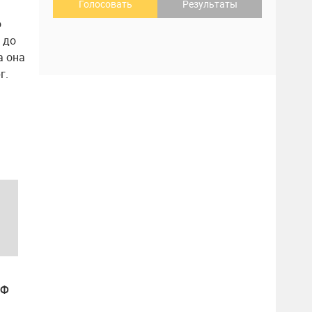
Голосовать
Результаты
о
 до
а она
г.
РФ