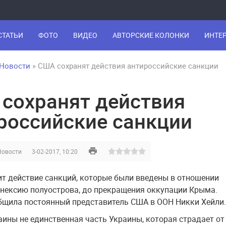
СТАТЬИ
ФОТО
ВИДЕО
АВТОРСКИЕ КОЛОНКИ
ИНТЕ
Новости
» США сохранят действия антироссийские санкции
сохранят действия
российские санкции
Новости
3-02-2017, 10:20
т действие санкций, которые были введены в отношении
ннексию полуострова, до прекращения оккупации Крыма.
бщила постоянный представитель США в ООН Никки Хейли.
аины не единственная часть Украины, которая страдает от