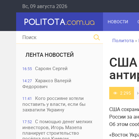
Вс, 09 августа 2026
НОВОСТИ
Политота
»
ЛЕНТА НОВОСТЕЙ
США 
Сароян Сергей
16:55
анти
Харакоз Валерій
14:27
Федорович
2 295
Кого россияне хотели
11:41
поставить у власти, если бы
США сохрани
захватили Украину
России за а
С помощью денег мелких
17:52
Об этом соо
инвесторов, Игорь Мазепа
планирует строительство
«Восток Укр
посёлка под Киевом