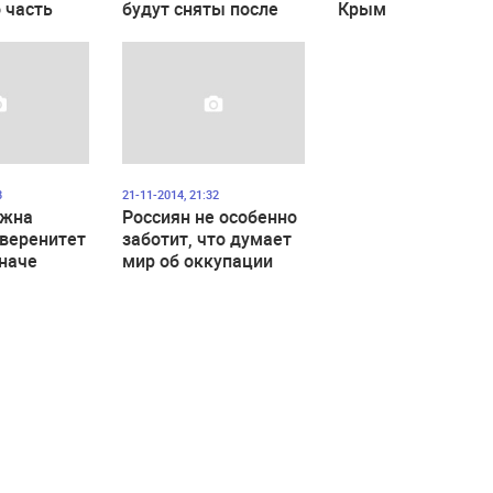
 часть
будут сняты после
Крым
выполнения
«Минска»
8
21-11-2014, 21:32
лжна
Россиян не особенно
уверенитет
заботит, что думает
наче
мир об оккупации
еизбежны
Крыма