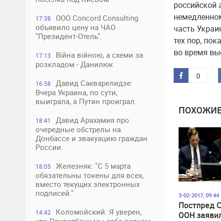
российской 
немедленном
ООО Concord Consulting
17:38
объявило цену на ЧАО
часть Украи
"Президент-Отель".
тех пор, пок
во время вы
Війна війною, а схеми за
17:13
розкладом - Данилюк
0
Давид Сакварелидзе:
16:58
Вчера Украина, по сути,
выиграла, а Путин проиграл.
ПОХОЖИЕ
Давид Арахамия про
18:41
очередные обстрелы на
Донбассе и эвакуацию граждан
России.
Железняк: "С 5 марта
18:05
обязательны токены для всех,
вместо текущих электронных
подписей."
3-02-2017, 09:44
Постпред 
Коломойский: Я уверен,
14:42
ООН заявил