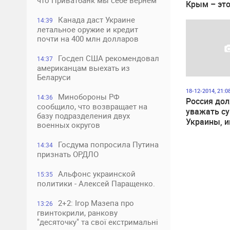
что Приватбанк мы себе вернем
Крым – это
Украины
Канада даст Украине
14:39
летальное оружие и кредит
почти на 400 млн долларов
Госдеп США рекомендовал
14:37
американцам выехать из
Беларуси
18-12-2014, 21:0
Минобороны РФ
14:36
Россия до
сообщило, что возвращает на
уважать с
базу подразделения двух
Украины, и
военных округов
санкции н
– Меркель
Госдума попросила Путина
14:34
признать ОРДЛО
Альфонс украинской
15:35
политики - Алексей Паращенко.
2+2: Ігор Мазепа про
13:26
гвинтокрили, ранкову
"десяточку" та свої екстримальні