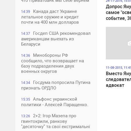
что Приватбанк мы себе вернем
24-11-2016, 15:0
Допрос Яну
Канада даст Украине
14:39
самое "ос
летальное оружие и кредит
событие, 
почти на 400 млн долларов
борются за
под солнце
Госдеп США рекомендовал
14:37
американцам выехать из
Беларуси
Минобороны РФ
14:36
сообщило, что возвращает на
базу подразделения двух
11-08-2015, 11:4
военных округов
Вместо Яну
следовате
Госдума попросила Путина
14:34
адвокат
признать ОРДЛО
Альфонс украинской
15:35
политики - Алексей Паращенко.
2+2: Ігор Мазепа про
13:26
гвинтокрили, ранкову
"десяточку" та свої екстримальні