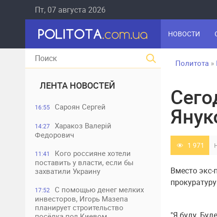
Пт, 07 августа 2026
НОВОСТИ
Политота
»
ЛЕНТА НОВОСТЕЙ
Сего
Сароян Сергей
16:55
Янук
Харакоз Валерій
14:27
Федорович
1 971
Кого россияне хотели
11:41
поставить у власти, если бы
Вместо экс-
захватили Украину
прокуратуру
С помощью денег мелких
17:52
инвесторов, Игорь Мазепа
планирует строительство
"Я буду. Бу
посёлка под Киевом