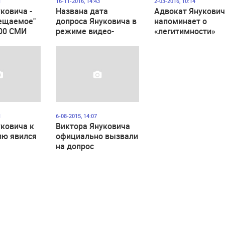
1
16-11-2016, 14:43
2-03-2016, 10:14
ковича -
Названа дата
Адвокат Янукови
вещаемое"
допроса Януковича в
напоминает о
300 СМИ
режиме видео-
«легитимности»
 "место
конференции - 25
своего клиента
м"
ноября
1
6-08-2015, 14:07
ковича к
Виктора Януковича
лю явился
официально вызвали
на допрос