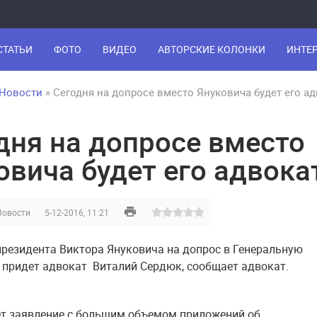
СТАТЬИ
ФОТО
ВИДЕО
АВТОРСКИЕ КОЛОНКИ
ИНТЕ
Новости
» Сегодня на допросе вместо Януковича будет его а
дня на допросе вместо
овича будет его адвока
Новости
5-12-2016, 11:21
президента Виктора Януковича на допрос в Генеральную
 придет адвокат Виталий Сердюк, сообщает адвокат.
дет заявление с большим объемом приложений об