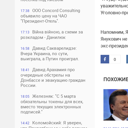
уважительно
ООО Concord Consulting
17:38
Уголовно-про
объявило цену на ЧАО
"Президент-Отель".
Війна війною, а схеми за
Напомним, Я
17:13
розкладом - Данилюк
Янукович не
экс-президе
Давид Сакварелидзе:
16:58
Вчера Украина, по сути,
выиграла, а Путин проиграл.
0
Давид Арахамия про
18:41
очередные обстрелы на
ПОХОЖИЕ
Донбассе и эвакуацию граждан
России.
Железняк: "С 5 марта
18:05
обязательны токены для всех,
вместо текущих электронных
подписей."
Коломойский: Я уверен,
14:42