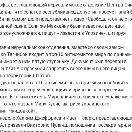
фф, возглавляющий иерусалимское отделение Центра Си
аявил, что сенатор-республиканец допустил просчет: знай 
ебя на самом деле представляет лидер «Свободы», он не ст
 одной сцене. Если же Маккейну были известны взгляды
о все усложняется, пишут «Известия в Украине», цитируя
лавы иерусалимское отделения, вместе со своим замом
о Тягнибок входит в топ-10 антисемитов мира по данным
занимает в нем пятую ступеньку. Документ был передан в
ент США с просьбой запретить внесенным в него лицам
на территории Штатов.
оды» попал в топ-10 антисемитов за призывы освободить
«москальско-еврейской нации» и призывы к репрессиям
тв. Его заместитель Мирошниченко снискал неуважение 
 то, что назвал Милу Кунис, актрису украинского
ия, «жидовкой».
неделе Хакким Джеффриса и Иветт Кларк, представляющ
А, призвали Викторию Нуланд, помощника госсекретаря, и