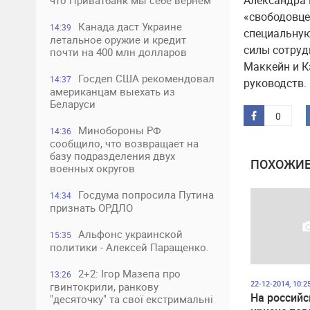
Александра 
что Приватбанк мы себе вернем
«свободовце
Канада даст Украине
14:39
специальную
летальное оружие и кредит
силы сотрудн
почти на 400 млн долларов
Маккейн и К
Госдеп США рекомендовал
14:37
руководств.
американцам выехать из
Беларуси
0
Минобороны РФ
14:36
сообщило, что возвращает на
базу подразделения двух
ПОХОЖИЕ
военных округов
Госдума попросила Путина
14:34
признать ОРДЛО
Альфонс украинской
15:35
политики - Алексей Паращенко.
2+2: Ігор Мазепа про
13:26
22-12-2014, 10:2
гвинтокрили, ранкову
На российс
"десяточку" та свої екстримальні