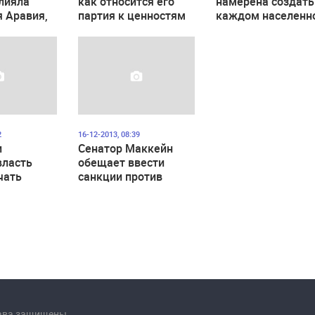
лияла
как относится его
намерена создать
 Аравия,
партия к ценностям
каждом населенн
ии –
старой Европы
пункте отряды
самообороны
2
16-12-2013, 08:39
и
Сенатор Маккейн
власть
обещает ввести
чать
санкции против
гнибок и
украинских
чиновников
рава защищены.