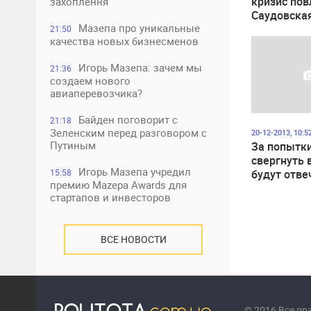
кризис пов
захоплення
Саудовская
Мазепа про уникальные
а не санкц
21:50
качества новых бизнесменов
Маккейн
Игорь Мазепа: зачем мы
21:36
создаем нового
авиаперевозчика?
Байден поговорит с
21:18
Зеленским перед разговором с
20-12-2013, 10:5
Путиным
За попытк
свергнуть 
Игорь Мазепа учредил
будут отве
15:58
премию Mazepa Awards для
Яценюк, Тя
стартапов и инвесторов
Турчинов
ВСЕ НОВОСТИ
© 2016 Все п