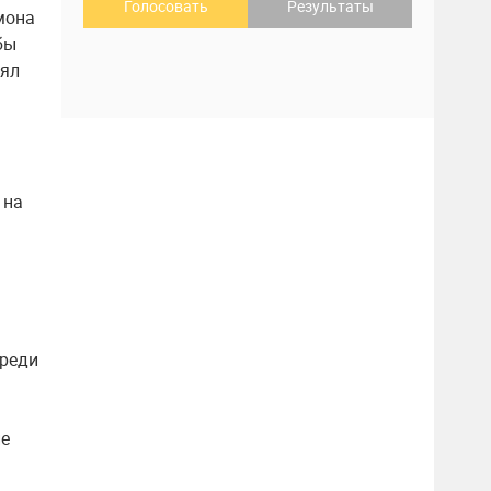
Голосовать
Результаты
мона
бы
оял
 на
среди
ие