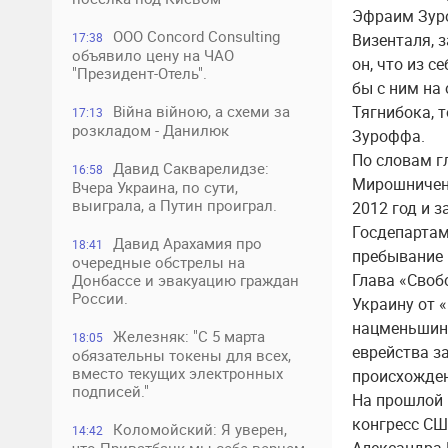
Эфраим Зуро
ООО Concord Consulting
17:38
Визенталя, з
объявило цену на ЧАО
он, что из с
"Президент-Отель".
бы с ним на
Війна війною, а схеми за
Тягнибока, т
17:13
розкладом - Данилюк
Зуроффа.
По словам г
Давид Сакварелидзе:
16:58
Мирошниченк
Вчера Украина, по сути,
выиграла, а Путин проиграл.
2012 год и 
Госдепартам
Давид Арахамия про
18:41
пребывание 
очередные обстрелы на
Глава «Своб
Донбассе и эвакуацию граждан
России.
Украину от 
нацменьшинс
Железняк: "С 5 марта
18:05
еврейства за
обязательны токены для всех,
вместо текущих электронных
происхожден
подписей."
На прошлой 
конгресс СШ
Коломойский: Я уверен,
14:42