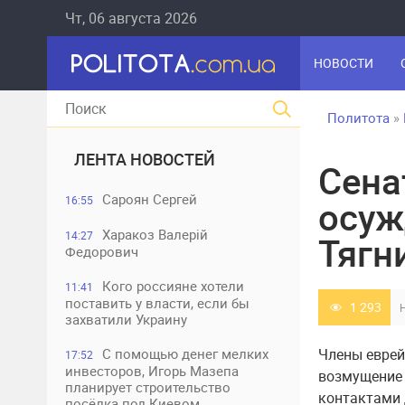
Чт, 06 августа 2026
НОВОСТИ
Политота
»
ЛЕНТА НОВОСТЕЙ
Сена
Сароян Сергей
16:55
осуж
Харакоз Валерій
14:27
Тягн
Федорович
Кого россияне хотели
11:41
поставить у власти, если бы
1 293
захватили Украину
С помощью денег мелких
Члены еврей
17:52
инвесторов, Игорь Мазепа
возмущение 
планирует строительство
контактами 
посёлка под Киевом