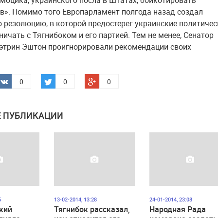
Моцика, украинского посла в Штатах, бойкотировать
в». Помимо того Европарламент полгода назад создал
 резолюцию, в которой предостерег украинские политичес
ичать с Тягнибоком и его партией. Тем не менее, Сенатор
этрин Эштон проигнорировали рекомендации своих
0
0
0
 ПУБЛИКАЦИИ
5
13-02-2014, 13:28
24-01-2014, 23:08
кий
Тягнибок рассказал,
Народная Рада