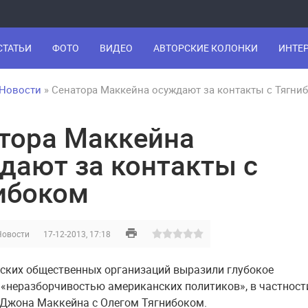
СТАТЬИ
ФОТО
ВИДЕО
АВТОРСКИЕ КОЛОНКИ
ИНТЕ
Новости
» Сенатора Маккейна осуждают за контакты с Тягни
тора Маккейна
дают за контакты с
ибоком
Новости
17-12-2013, 17:18
ских общественных организаций выразили глубокое
«неразборчивостью американских политиков», в частност
Джона Маккейна с Олегом Тягнибоком.