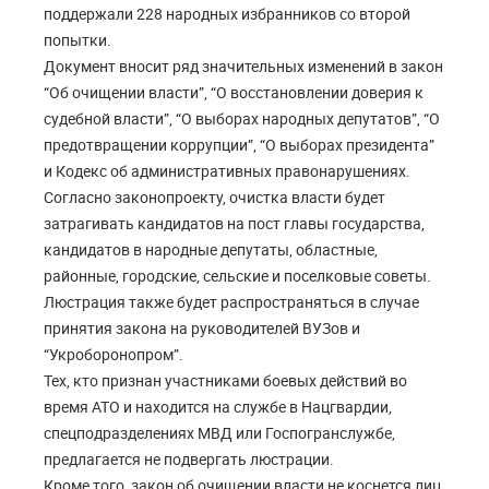
поддержали 228 народных избранников со второй
попытки.
Документ вносит ряд значительных изменений в закон
“Об очищении власти”, “О восстановлении доверия к
судебной власти”, “О выборах народных депутатов”, “О
предотвращении коррупции”, “О выборах президента”
и Кодекс об административных правонарушениях.
Согласно законопроекту, очистка власти будет
затрагивать кандидатов на пост главы государства,
кандидатов в народные депутаты, областные,
районные, городские, сельские и поселковые советы.
Люстрация также будет распространяться в случае
принятия закона на руководителей ВУЗов и
“Укроборонопром”.
Тех, кто признан участниками боевых действий во
время АТО и находится на службе в Нацгвардии,
спецподразделениях МВД или Госпогранслужбе,
предлагается не подвергать люстрации.
Кроме того, закон об очищении власти не коснется лиц,