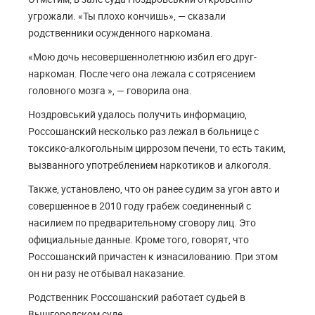
угрожали. «Ты плохо кончишь», — сказали
родственники осужденного наркомана.
«Мою дочь несовершеннолетнюю избил его друг-
наркоман. После чего она лежала с сотрясением
головного мозга », — говорила она.
Ноздровський удалось получить информацию,
Россошанский несколько раз лежал в больнице с
токсико-алкогольным циррозом печени, то есть таким,
вызванного употреблением наркотиков и алкоголя.
Также, установлено, что он ранее судим за угон авто и
совершенное в 2010 году грабеж соединенный с
насилием по предварительному сговору лиц. Это
официальные данные. Кроме того, говорят, что
Россошанский причастен к изнасилованию. При этом
он ни разу не отбывал наказание.
Родственник Россошанский работает судьей в
Вышгородском суде.