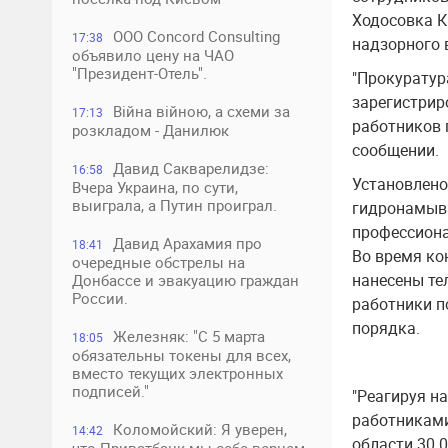
Ходосовка К
ООО Concord Consulting
17:38
надзорного 
объявило цену на ЧАО
"Президент-Отель".
"Прокуратур
зарегистрир
Війна війною, а схеми за
17:13
работников 
розкладом - Данилюк
сообщении.
Давид Сакварелидзе:
16:58
Установлено
Вчера Украина, по сути,
выиграла, а Путин проиграл.
гидронамыва
профессиона
Давид Арахамия про
18:41
Во время ко
очередные обстрелы на
нанесены те
Донбассе и эвакуацию граждан
России.
работники п
порядка.
Железняк: "С 5 марта
18:05
обязательны токены для всех,
вместо текущих электронных
подписей."
"Реагируя н
работниками
Коломойский: Я уверен,
14:42
области 30.0