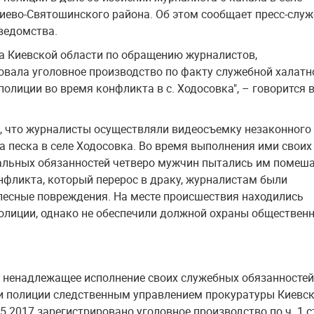
иево-Святошинского района. Об этом сообщает пресс-слу
ведомства.
а Киевской области по обращению журналистов,
овала уголовное производство по факту служебной халатн
полиции во время конфликта в с. Ходосовка", – говорится 
, что журналисты осуществляли видеосъемку незаконного
 песка в селе Ходосовка. Во время выполнения ими своих
льных обязанностей четверо мужчин пытались им помеша
нфликта, который перерос в драку, журналистам были
лесные повреждения. На месте происшествия находились
олиции, однако не обеспечили должной охраны обществен
а ненадлежащее исполнение своих служебных обязанностей
 полиции следственным управлением прокуратуры Киевс
5.2017 зарегистрировано уголовное производство по ч. 1 с