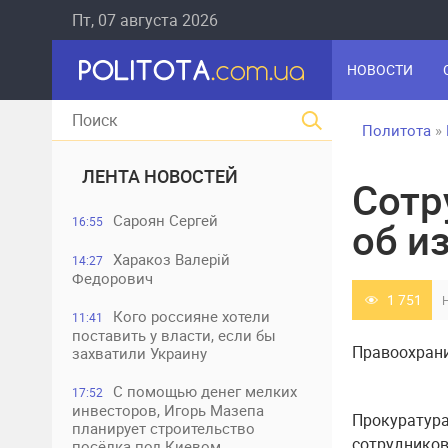
Пт, 07 августа 2026
НОВОСТИ
Политота
»
ЛЕНТА НОВОСТЕЙ
Сотр
Сароян Сергей
16:55
об и
Харакоз Валерій
14:27
Федорович
1 751
Кого россияне хотели
11:41
поставить у власти, если бы
Правоохрани
захватили Украину
С помощью денег мелких
17:52
инвесторов, Игорь Мазепа
Прокуратура
планирует строительство
сотрудников
посёлка под Киевом