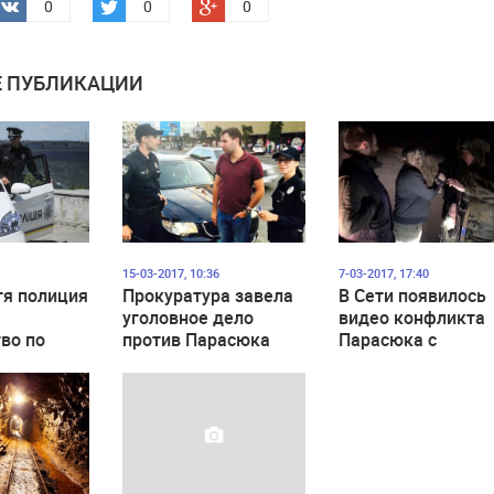
0
0
0
 ПУБЛИКАЦИИ
15-03-2017, 10:36
7-03-2017, 17:40
тя полиция
Прокуратура завела
В Сети появилось
уголовное дело
видео конфликта
во по
против Парасюка
Парасюка с
аревой
журналистом