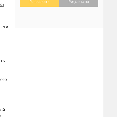
Голосовать
Результаты
жба
ости
в
ть.
ного
кой
т.