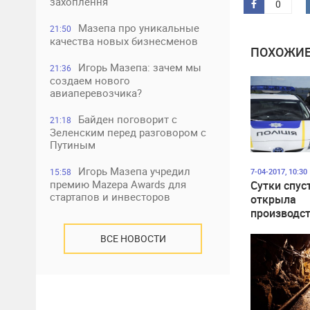
захоплення
0
Мазепа про уникальные
21:50
качества новых бизнесменов
ПОХОЖИЕ
Игорь Мазепа: зачем мы
21:36
создаем нового
авиаперевозчика?
Байден поговорит с
21:18
Зеленским перед разговором с
Путиным
Игорь Мазепа учредил
15:58
7-04-2017, 10:30
премию Mazepa Awards для
Сутки спус
стартапов и инвесторов
открыла
производст
заяве Гонт
ВСЕ НОВОСТИ