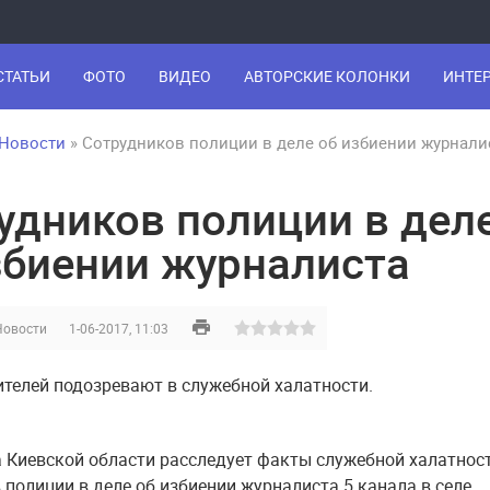
СТАТЬИ
ФОТО
ВИДЕО
АВТОРСКИЕ КОЛОНКИ
ИНТЕ
Новости
» Сотрудников полиции в деле об избиении журнали
удников полиции в дел
збиении журналиста
Новости
1-06-2017, 11:03
телей подозревают в служебной халатности.
 Киевской области расследует факты служебной халатнос
 полиции в деле об избиении журналиста 5 канала в селе