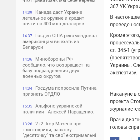
что Приватбанк мы себе вернем
367 УК Укра
Канада даст Украине
14:39
В настоящее
летальное оружие и кредит
почти на 400 млн долларов
проведен ос
Кроме этого
Госдеп США рекомендовал
14:37
американцам выехать из
процессуаль
Беларуси
ст. 345-1 (у
(препятство
Минобороны РФ
14:36
сообщило, что возвращает на
Украины. Сл
базу подразделения двух
экспертизу.
военных округов
Госдума попросила Путина
14:34
Накануне в 
признать ОРДЛО
проекта Стоп
Альфонс украинской
15:35
журналистск
политики - Алексей Паращенко.
Врачи диагн
2+2: Ігор Мазепа про
13:26
головы спра
гвинтокрили, ранкову
"десяточку" та свої екстримальні