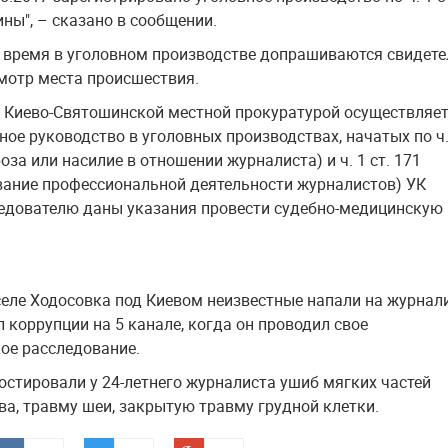
ины", – сказано в сообщении.
 время в уголовном производстве допрашиваются свидете
мотр места происшествия.
, Киево-Святошинской местной прокуратурой осуществляе
ное руководство в уголовных производствах, начатых по ч.
гроза или насилие в отношении журналиста) и ч. 1 ст. 171
вание профессиональной деятельности журналистов) УК
едователю даны указания провести судебно-медицинскую
селе Ходосовка под Киевом неизвестные напали на журнал
 коррупции на 5 канале, когда он проводил свое
ое расследование.
остировали у 24-летнего журналиста ушиб мягких частей
ва, травму шеи, закрытую травму грудной клетки.