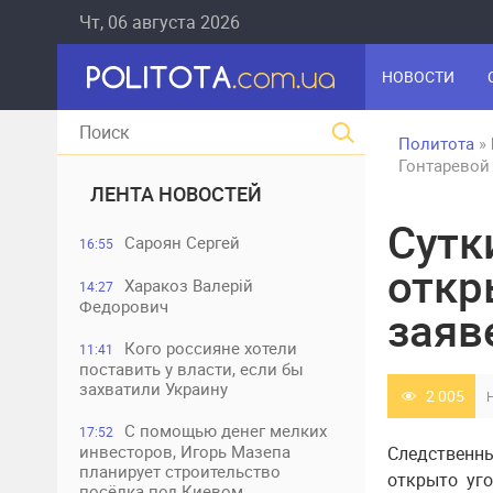
Чт, 06 августа 2026
НОВОСТИ
Политота
»
Гонтаревой
ЛЕНТА НОВОСТЕЙ
Сутк
Сароян Сергей
16:55
откр
Харакоз Валерій
14:27
Федорович
заяв
Кого россияне хотели
11:41
поставить у власти, если бы
захватили Украину
2 005
С помощью денег мелких
17:52
инвесторов, Игорь Мазепа
Следственн
планирует строительство
открыто уг
посёлка под Киевом