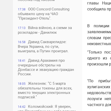
главы Нац
сообщила пр
ООО Concord Consulting
17:38
объявило цену на ЧАО
"Президент-Отель".
В полиции
Війна війною, а схеми за
17:13
заявлениям
розкладом - Данилюк
словам прес
Давид Сакварелидзе:
16:58
неизвестных 
Вчера Украина, по сути,
выиграла, а Путин проиграл.
"Только по
одного из 
Давид Арахамия про
18:41
произошли ра
очередные обстрелы на
Донбассе и эвакуацию граждан
России.
"По прибы
Железняк: "С 5 марта
18:05
хулигански
обязательны токены для всех,
вместо текущих электронных
недовольств
подписей."
лозунги не
частного до
Коломойский: Я уверен,
14:42