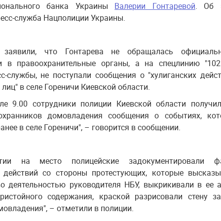
ионального банка Украины
Валерии Гонтаревой
. Об 
есс-служба Нацполиции Украины.
 заявили, что Гонтарева не обращалась официаль
и в правоохранительные органы, а на спецлинию "102
с-службы, не поступали сообщения о "хулиганских дейс
лиц" в селе Гореничи Киевской области.
сле 9.00 сотрудники полиции Киевской области получи
охранников домовладения сообщения о событиях, кот
нее в селе Гореничи", – говорится в сообщении.
тии на место полицейские задокументировали ф
х действий со стороны протестующих, которые высказ
о деятельностью руководителя НБУ, выкрикивали в ее 
пристойного содержания, краской разрисовали стену з
мовладения", – отметили в полиции.