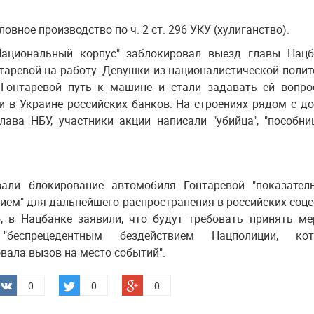
овное производство по ч. 2 ст. 296 УКУ (хулиганство).
Национальный корпус" заблокировал выезд главы Нацб
таревой на работу. Девушки из националистической поли
 Гонтаревой путь к машине и стали задавать ей вопр
и в Украине российских банков. На строениях рядом с д
лава НБУ, участники акции написали "убийца", "пособни
али блокирование автомобиля Гонтаревой "показател
ием" для дальнейшего распространения в российских соцс
, в Нацбанке заявили, что будут требовать принять м
беспрецедентным бездействием Нацполиции, кот
вала вызов на место событий".
0
0
0