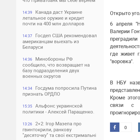
что Приватбанк мы себе вернем
Канада даст Украине
14:39
Открыто угол
летальное оружие и кредит
почти на 400 млн долларов
6 апреля "
Валерии Гон
Госдеп США рекомендовал
14:37
преградили
американцам выехать из
деятельност
Беларуси
где живет г
Минобороны РФ
14:36
"воровка".
сообщило, что возвращает на
базу подразделения двух
военных округов
В НБУ назв
Госдума попросила Путина
14:34
представлен
признать ОРДЛО
Кроме этого
связи с "
Альфонс украинской
15:35
политики - Алексей Паращенко.
проигнориро
2+2: Ігор Мазепа про
13:26
0
гвинтокрили, ранкову
"десяточку" та свої екстримальні