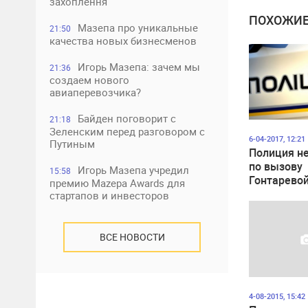
захоплення
ПОХОЖИЕ
Мазепа про уникальные
21:50
качества новых бизнесменов
Игорь Мазепа: зачем мы
21:36
создаем нового
авиаперевозчика?
Байден поговорит с
21:18
Зеленским перед разговором с
6-04-2017, 12:21
Путиным
Полиция не
по вызову
Игорь Мазепа учредил
15:58
Гонтарево
премию Mazepa Awards для
стартапов и инвесторов
ВСЕ НОВОСТИ
4-08-2015, 15:42