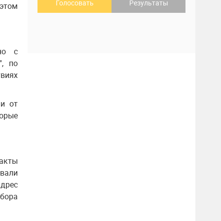
Голосовать
Результаты
этом
но с
", по
твиях
ли от
орые
акты
ывали
адрес
абора