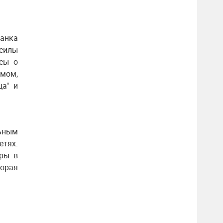
анка
тсилы
осы о
омом,
ца" и
ьным
етях.
еры в
орая