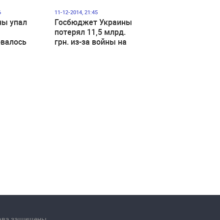
6
11-12-2014, 21:45
ны упал
Госбюджет Украины
потерял 11,5 млрд.
овалось
грн. из-за войны на
Донбассе
рава защищены.