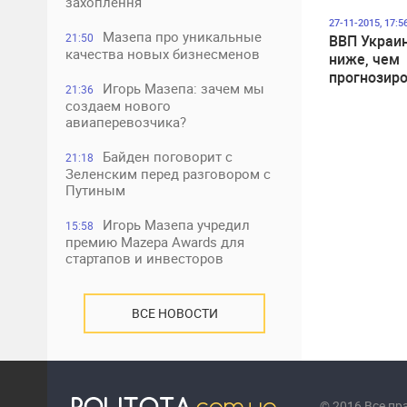
захоплення
27-11-2015, 17:5
Мазепа про уникальные
21:50
ВВП Украи
качества новых бизнесменов
ниже, чем
прогнозир
Игорь Мазепа: зачем мы
21:36
создаем нового
авиаперевозчика?
Байден поговорит с
21:18
Зеленским перед разговором с
Путиным
Игорь Мазепа учредил
15:58
премию Mazepa Awards для
стартапов и инвесторов
ВСЕ НОВОСТИ
© 2016 Все п