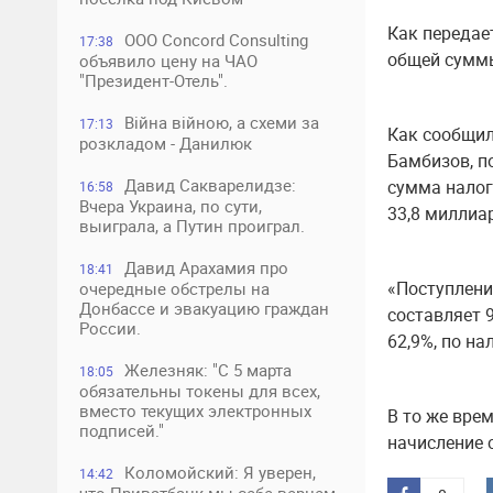
Как передае
ООО Concord Consulting
17:38
общей суммы
объявило цену на ЧАО
"Президент-Отель".
Війна війною, а схеми за
17:13
Как сообщил
розкладом - Данилюк
Бамбизов, п
Давид Сакварелидзе:
сумма налог
16:58
Вчера Украина, по сути,
33,8 миллиа
выиграла, а Путин проиграл.
Давид Арахамия про
18:41
«Поступлени
очередные обстрелы на
Донбассе и эвакуацию граждан
составляет 9
России.
62,9%, по н
Железняк: "С 5 марта
18:05
обязательны токены для всех,
вместо текущих электронных
В то же врем
подписей."
начисление с
Коломойский: Я уверен,
14:42