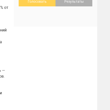
Голосовать
Результаты
8% от
ений
а
ь —
ов.
и