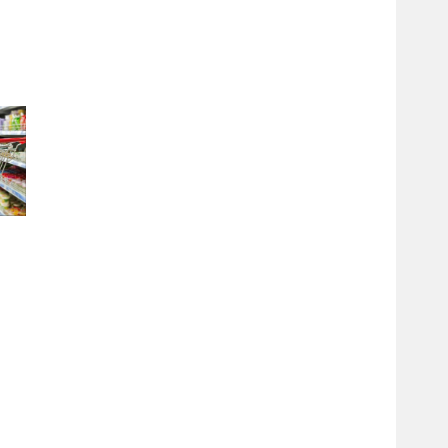
л
ров