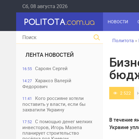
Сб, 08 августа 2026
НОВОСТИ
Политота
»
ЛЕНТА НОВОСТЕЙ
Бизн
Сароян Сергей
16:55
бюдж
Харакоз Валерій
14:27
Федорович
2 522
Кого россияне хотели
11:41
поставить у власти, если бы
захватили Украину
В течение я
С помощью денег мелких
17:52
Украине упл
инвесторов, Игорь Мазепа
планирует строительство
посёлка под Киевом