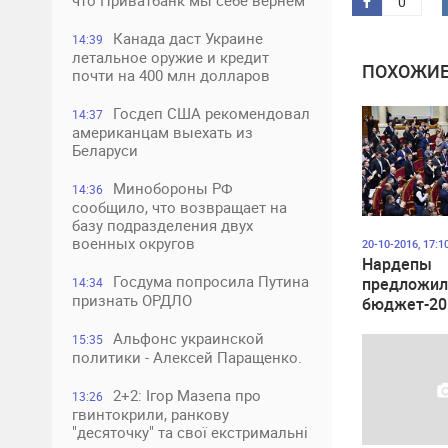
что Приватбанк мы себе вернем
0
Канада даст Украине
14:39
летальное оружие и кредит
ПОХОЖИЕ
почти на 400 млн долларов
Госдеп США рекомендовал
14:37
американцам выехать из
Беларуси
Минобороны РФ
14:36
сообщило, что возвращает на
базу подразделения двух
военных округов
20-10-2016, 17:1
Нардепы
Госдума попросила Путина
предложил
14:34
признать ОРДЛО
бюджет-20
тысячи пр
Альфонс украинской
15:35
политики - Алексей Паращенко.
2+2: Ігор Мазепа про
13:26
гвинтокрили, ранкову
"десяточку" та свої екстримальні