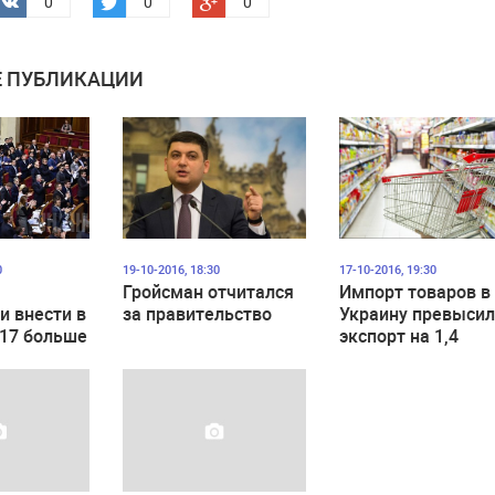
0
0
0
 ПУБЛИКАЦИИ
0
19-10-2016, 18:30
17-10-2016, 19:30
Гройсман отчитался
Импорт товаров в
и внести в
за правительство
Украину превыси
17 больше
экспорт на 1,4
авок
миллиарда долла