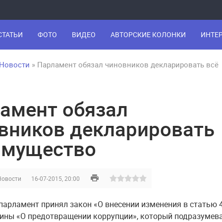
СТАТЬИ
ФОТО
ВИДЕО
АВТОРСКИЕ КОЛОНКИ
ИНТЕ
Новости
» Парламент обязал чиновников декларировать всё
амент обязал
вников декларировать
имущество
Новости
16-07-2015, 20:00
парламент принял закон «О внесении изменения в статью 
ины «О предотвращении коррупции», который подразумев