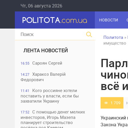
Чт, 06 августа 2026
НОВОСТИ
Политота
»
имущество
ЛЕНТА НОВОСТЕЙ
Парл
Сароян Сергей
16:55
чино
Харакоз Валерій
14:27
Федорович
всё 
Кого россияне хотели
11:41
поставить у власти, если бы
захватили Украину
1 709
С помощью денег мелких
17:52
инвесторов, Игорь Мазепа
Украинский 
планирует строительство
Закона Укра
посёлка под Киевом