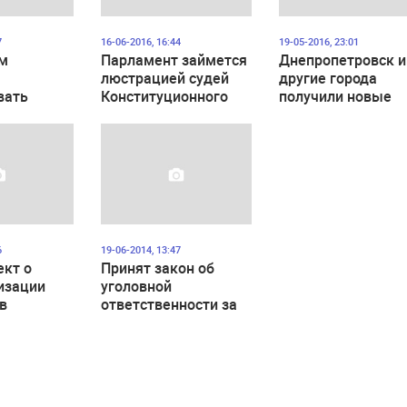
7
16-06-2016, 16:44
19-05-2016, 23:01
м
Парламент займется
Днепропетровск и
люстрацией судей
другие города
вать
Конституционного
получили новые
свыше 60
суда
названия
6
19-06-2014, 13:47
ект о
Принят закон об
изации
уголовной
в
ответственности за
ионный
спонсирование
сепаратизма