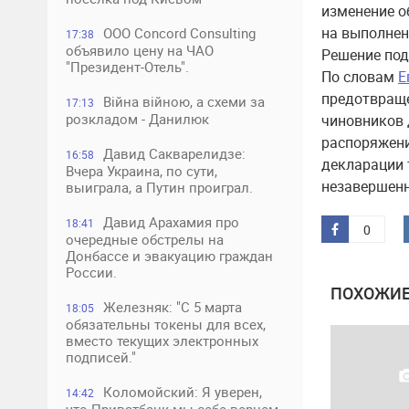
изменение 
на выполнен
ООО Concord Consulting
17:38
объявило цену на ЧАО
Решение под
"Президент-Отель".
По словам
Е
предотвраще
Війна війною, а схеми за
17:13
розкладом - Данилюк
чиновников 
распоряжени
Давид Сакварелидзе:
16:58
декларации 
Вчера Украина, по сути,
незавершенн
выиграла, а Путин проиграл.
Давид Арахамия про
18:41
0
очередные обстрелы на
Донбассе и эвакуацию граждан
России.
ПОХОЖИЕ
Железняк: "С 5 марта
18:05
обязательны токены для всех,
вместо текущих электронных
подписей."
Коломойский: Я уверен,
14:42