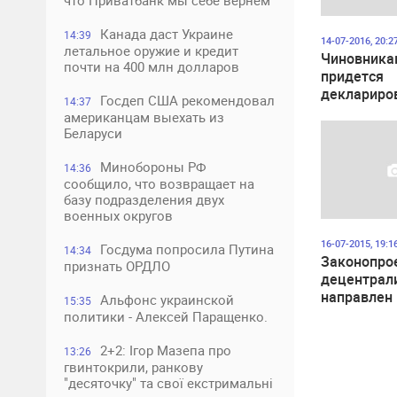
что Приватбанк мы себе вернем
Канада даст Украине
14:39
14-07-2016, 20:2
летальное оружие и кредит
Чиновника
почти на 400 млн долларов
придется
деклариро
Госдеп США рекомендовал
14:37
наличные 
американцам выехать из
тысяч
Беларуси
Минобороны РФ
14:36
сообщило, что возвращает на
базу подразделения двух
военных округов
16-07-2015, 19:1
Госдума попросила Путина
14:34
Законопро
признать ОРДЛО
децентрал
направлен 
Альфонс украинской
15:35
Конституц
политики - Алексей Паращенко.
суд
2+2: Ігор Мазепа про
13:26
гвинтокрили, ранкову
"десяточку" та свої екстримальні