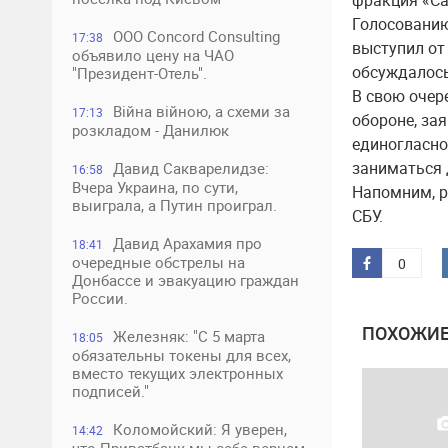
фракция «С
Голосовани
ООО Concord Consulting
17:38
выступил от
объявило цену на ЧАО
обсуждалось
"Президент-Отель".
В свою очер
Війна війною, а схеми за
17:13
обороне, за
розкладом - Данилюк
единогласно
заниматься д
Давид Сакварелидзе:
16:58
Вчера Украина, по сути,
Напомним, р
выиграла, а Путин проиграл.
СБУ.
Давид Арахамия про
18:41
очередные обстрелы на
0
Донбассе и эвакуацию граждан
России.
ПОХОЖИЕ
Железняк: "С 5 марта
18:05
обязательны токены для всех,
вместо текущих электронных
подписей."
Коломойский: Я уверен,
14:42