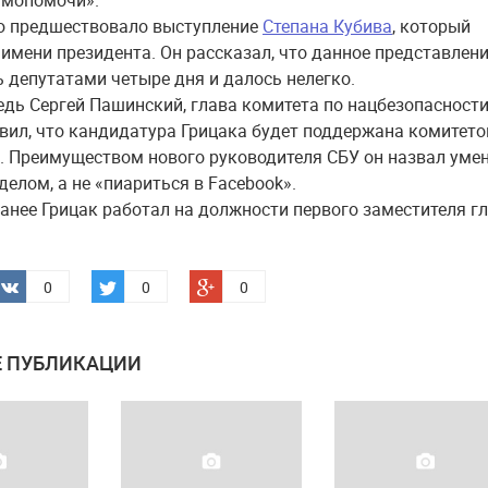
амопомочи».
ю предшествовало выступление
Степана Кубива
, который
 имени президента. Он рассказал, что данное представлен
 депутатами четыре дня и далось нелегко.
едь Сергей Пашинский, глава комитета по нацбезопасности
явил, что кандидатура Грицака будет поддержана комитет
. Преимуществом нового руководителя СБУ он назвал уме
елом, а не «пиариться в Facebook».
анее Грицак работал на должности первого заместителя г
0
0
0
 ПУБЛИКАЦИИ