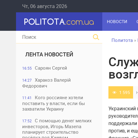
Чт, 06 августа 2026
НОВОСТИ
Политота
»
ЛЕНТА НОВОСТЕЙ
Служ
Сароян Сергей
16:55
возг
Харакоз Валерій
14:27
Федорович
1 595
Кого россияне хотели
11:41
поставить у власти, если бы
Украинский 
захватили Украину
руководител
С помощью денег мелких
17:52
поддержали 
инвесторов, Игорь Мазепа
против, и е
планирует строительство
посёлка под Киевом