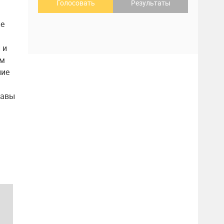
Голосовать
Результаты
ие
 и
ом
ние
лавы