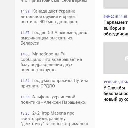
что Приватбанк мы себе вернем
Канада даст Украине
14:39
летальное оружие и кредит
4-09-2015, 11:15
почти на 400 млн долларов
Парламент
выборы в
Госдеп США рекомендовал
14:37
объединен
американцам выехать из
территори
Беларуси
общинах
Минобороны РФ
14:36
сообщило, что возвращает на
базу подразделения двух
военных округов
Госдума попросила Путина
14:34
19-06-2015, 09:4
признать ОРДЛО
У Службы
безопаснос
Альфонс украинской
15:35
новый рук
политики - Алексей Паращенко.
2+2: Ігор Мазепа про
13:26
гвинтокрили, ранкову
"десяточку" та свої екстримальні