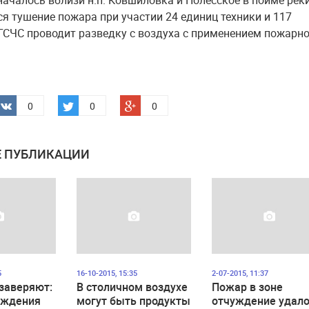
началось вблизи н.п. Ковшиловка и Полесское в пойме рек
я тушение пожара при участии 24 единиц техники и 117
 ГСЧС проводит разведку с воздуха с применением пожарн
0
0
0
 ПУБЛИКАЦИИ
5
16-10-2015, 15:35
2-07-2015, 11:37
заверяют:
В столичном воздухе
Пожар в зоне
уждения
могут быть продукты
отчуждение удал