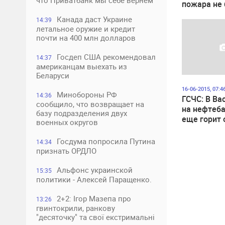
что Приватбанк мы себе вернем
пожара не 
Канада даст Украине
14:39
летальное оружие и кредит
почти на 400 млн долларов
Госдеп США рекомендовал
14:37
американцам выехать из
Беларуси
16-06-2015, 07:4
Минобороны РФ
14:36
ГСЧС: В Ва
сообщило, что возвращает на
на нефтеба
базу подразделения двух
еще горит 
военных округов
резервуар
Госдума попросила Путина
14:34
признать ОРДЛО
Альфонс украинской
15:35
политики - Алексей Паращенко.
2+2: Ігор Мазепа про
13:26
гвинтокрили, ранкову
"десяточку" та свої екстримальні