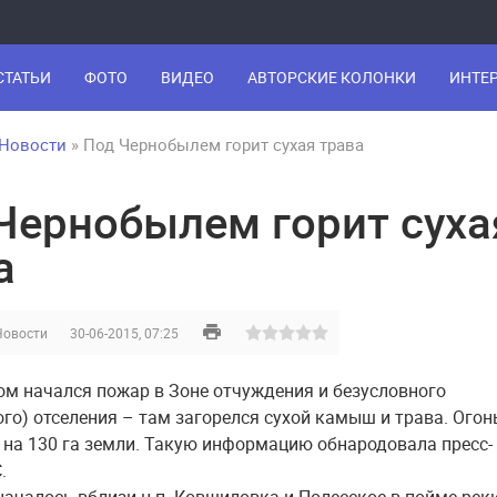
СТАТЬИ
ФОТО
ВИДЕО
АВТОРСКИЕ КОЛОНКИ
ИНТЕ
Новости
» Под Чернобылем горит сухая трава
Чернобылем горит суха
а
Новости
30-06-2015, 07:25
ом начался пожар в Зоне отчуждения и безусловного
ого) отселения – там загорелся сухой камыш и трава. Огон
 на 130 га земли. Такую информацию обнародовала пресс-
.