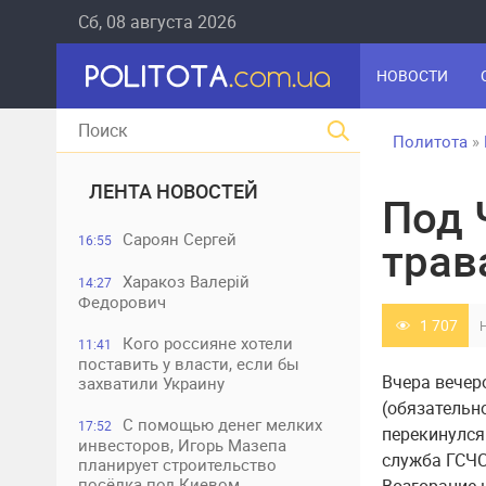
Сб, 08 августа 2026
НОВОСТИ
Политота
»
ЛЕНТА НОВОСТЕЙ
Под 
Сароян Сергей
16:55
трав
Харакоз Валерій
14:27
Федорович
1 707
Кого россияне хотели
11:41
поставить у власти, если бы
Вчера вечер
захватили Украину
(обязательн
С помощью денег мелких
17:52
перекинулся
инвесторов, Игорь Мазепа
служба ГСЧС
планирует строительство
посёлка под Киевом