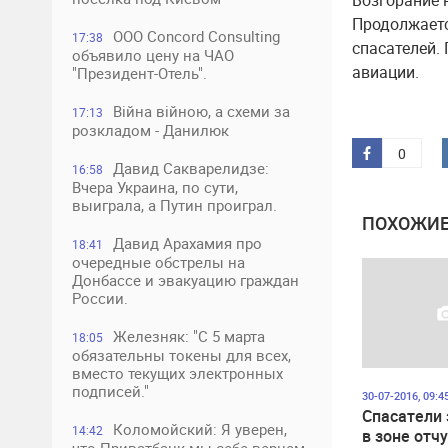
Возгорание 
Продолжаетс
ООО Concord Consulting
17:38
спасателей.
объявило цену на ЧАО
авиации.
"Президент-Отель".
Війна війною, а схеми за
17:13
розкладом - Данилюк
0
Давид Сакварелидзе:
16:58
Вчера Украина, по сути,
выиграла, а Путин проиграл.
ПОХОЖИЕ
Давид Арахамия про
18:41
очередные обстрелы на
Донбассе и эвакуацию граждан
России.
Железняк: "С 5 марта
18:05
обязательны токены для всех,
вместо текущих электронных
подписей."
30-07-2016, 09:4
Спасатели 
Коломойский: Я уверен,
14:42
в зоне отч