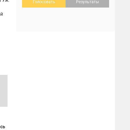
и Уж.
Голосовать
Результаты
ой
ось