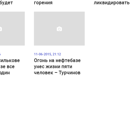
будет
горения
ликвидировать
6
11-06-2015, 21:12
силькове
Огонь на нефтебазе
зе все
унес жизни пяти
один
человек – Турчинов