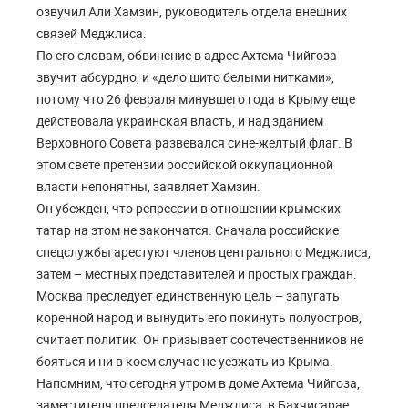
озвучил Али Хамзин, руководитель отдела внешних
связей Меджлиса.
По его словам, обвинение в адрес Ахтема Чийгоза
звучит абсурдно, и «дело шито белыми нитками»,
потому что 26 февраля минувшего года в Крыму еще
действовала украинская власть, и над зданием
Верховного Совета развевался сине-желтый флаг. В
этом свете претензии российской оккупационной
власти непонятны, заявляет Хамзин.
Он убежден, что репрессии в отношении крымских
татар на этом не закончатся. Сначала российские
спецслужбы арестуют членов центрального Меджлиса,
затем – местных представителей и простых граждан.
Москва преследует единственную цель – запугать
коренной народ и вынудить его покинуть полуостров,
считает политик. Он призывает соотечественников не
бояться и ни в коем случае не уезжать из Крыма.
Напомним, что сегодня утром в доме Ахтема Чийгоза,
заместителя председателя Меджлиса, в Бахчисарае