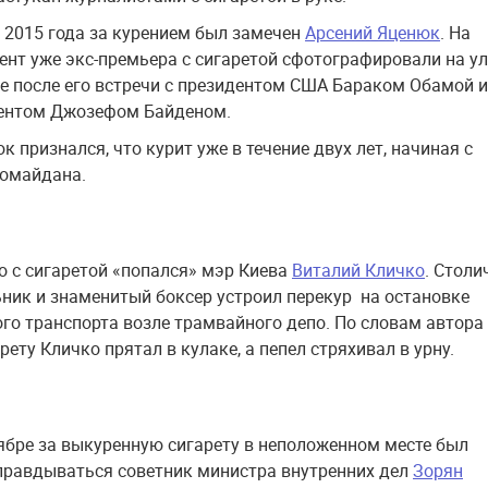
я 2015 года за курением был замечен
Арсений Яценюк
. На
нт уже экс-премьера с сигаретой сфотографировали на у
е после его встречи с президентом США Бараком Обамой и
дентом Джозефом Байденом.
 признался, что курит уже в течение двух лет, начиная с
ромайдана.
го с сигаретой «попался» мэр Киева
Виталий Кличко
. Стол
ник и знаменитый боксер устроил перекур на остановке
го транспорта возле трамвайного депо. По словам автора
рету Кличко прятал в кулаке, а пепел стряхивал в урну.
тябре за выкуренную сигарету в неположенном месте был
равдываться советник министра внутренних дел
Зорян