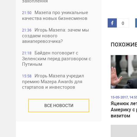
захоплення
Мазепа про уникальные
21:50
качества новых бизнесменов
0
Игорь Мазепа: зачем мы
21:36
создаем нового
авиаперевозчика?
ПОХОЖИЕ
Байден поговорит с
21:18
Зеленским перед разговором с
Путиным
Игорь Мазепа учредил
15:58
премию Mazepa Awards для
стартапов и инвесторов
15-05-2017, 14:5
Яценюк лет
ВСЕ НОВОСТИ
Америку с
визитом