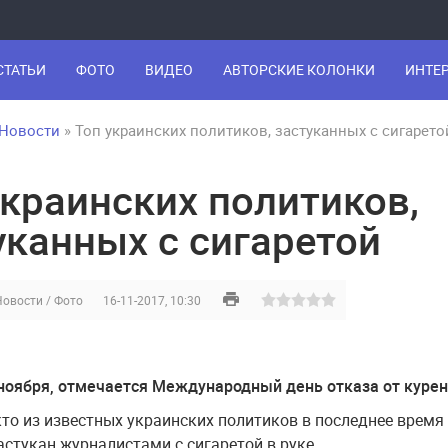
СТАТЬИ
ФОТО
ВИДЕО
АВТОРСКИЕ КОЛОНКИ
ИНТЕ
Новости
» Топ украинских политиков, застуканных с сигарето
украинских политиков,
уканных с сигаретой
Новости
/
Фото
16-11-2017, 10:30
 ноября, отмечается Международный день отказа от куре
то из известных украинских политиков в последнее время
астукан журналистами с сигаретой в руке.