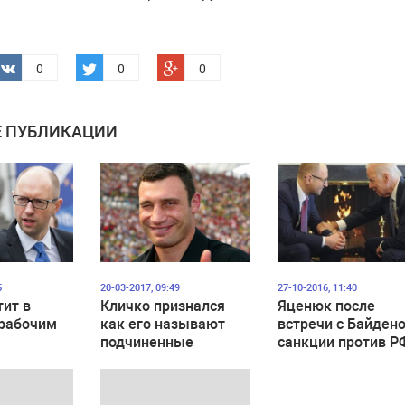
0
0
0
 ПУБЛИКАЦИИ
5
20-03-2017, 09:49
27-10-2016, 11:40
ит в
Кличко признался
Яценюк после
 рабочим
как его называют
встречи с Байден
подчиненные
санкции против Р
должны
действовать, пок
Россия не покине