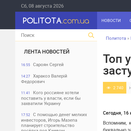
Сб, 08 августа 2026
НОВОСТИ
Политота
»
ЛЕНТА НОВОСТЕЙ
Топ 
Сароян Сергей
16:55
заст
Харакоз Валерій
14:27
Федорович
2 740
Кого россияне хотели
11:41
поставить у власти, если бы
захватили Украину
Сегодня, 16
С помощью денег мелких
17:52
инвесторов, Игорь Мазепа
Вспомним, к
планирует строительство
буквально з
посёлка под Киевом