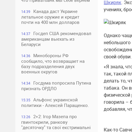
что Приватбанк мы себе вернем
Шкиряк
. Эк
учениях, бро
Канада даст Украине
14:39
летальное оружие и кредит
почти на 400 млн долларов
Госдеп США рекомендовал
14:37
Однако чаще
американцам выехать из
небольшого 
Беларуси
освобождени
Минобороны РФ
14:36
своей обуви.
сообщило, что возвращает на
базу подразделения двух
«Я знала, чт
военных округов
так, такой 
делать то, ч
Госдума попросила Путина
14:34
табака. Он 
признать ОРДЛО
физической р
Альфонс украинской
15:35
говорила – 
политики - Алексей Паращенко.
добавляя, чт
2+2: Ігор Мазепа про
13:26
гвинтокрили, ранкову
"десяточку" та свої екстримальні
Как-то Савч