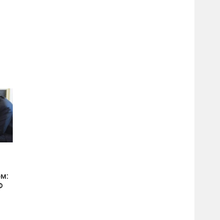
ом:
Ф
а
т