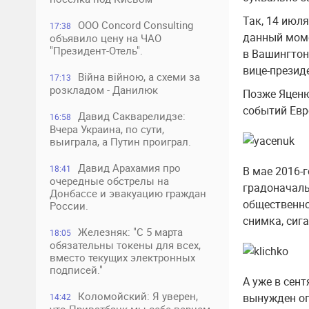
Так, 14 июл
ООО Concord Consulting
17:38
данный моме
объявило цену на ЧАО
"Президент-Отель".
в Вашингтон
вице-прези
Війна війною, а схеми за
17:13
розкладом - Данилюк
Позже Яценюк
событий Ев
Давид Сакварелидзе:
16:58
Вчера Украина, по сути,
выиграла, а Путин проиграл.
Давид Арахамия про
18:41
В мае 2016-
очередные обстрелы на
градоначаль
Донбассе и эвакуацию граждан
общественно
России.
снимка, сига
Железняк: "С 5 марта
18:05
обязательны токены для всех,
вместо текущих электронных
подписей."
А уже в сен
Коломойский: Я уверен,
вынужден оп
14:42