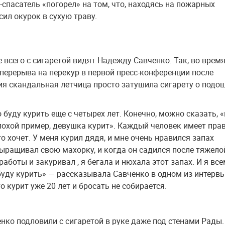
с-спасатель «погорел» на том, что, находясь на пожарных
сил окурок в сухую траву.
 всего с сигаретой видят Надежду Савченко. Так, во врем
перерыва на перекур в первой пресс-конференции после
я скандальная летчица просто затушила сигарету о подо
о буду курить еще с четырех лет. Конечно, можно сказать, 
плохой пример, девушка курит». Каждый человек имеет пра
то хочет. У меня курил дядя, и мне очень нравился запах
выращивал свою махорку, и когда он садился после тяжело
аботы и закуривал , я бегала и нюхала этот запах. И я вс
буду курить» — рассказывала Савченко в одном из интервь
о курит уже 20 лет и бросать не собирается.
енко подловили с сигаретой в руке даже под стенами Рады.